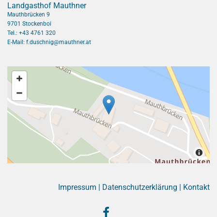
Landgasthof Mauthner
Mauthbrücken 9
9701 Stockenboi
Tel.:
+43 4761 320
E-Mail:
f.duschnig@mauthner.at
Impressum
|
Datenschutzerklärung
|
Kontakt